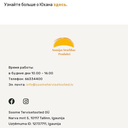
Узнайте больше о Юхана
здесь
.
Время работы:
в будние дни 10.00 – 16.00
Телефон: 66334400
Эл. почта:
info@
soometervisetooted.lv
F
I
a
n
c
s
Soome Tervisetooted OÜ
e
t
Narva mnt 5, 10117 Tallinn, Igaunija
b
a
Uzņēmuma ID: 12737711, Igaunija
o
g