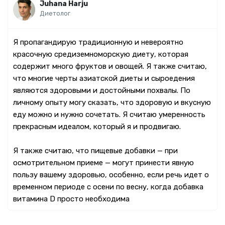
Juhana Harju
e
a
Диетолог
d
M
o
Я пропагандирую традиционную и невероятно
r
красочную средиземноморскую диету, которая
e
содержит много фруктов и овощей. Я также считаю,
что многие черты азиатской диеты и сыроедения
являются здоровыми и достойными похвалы. По
личному опыту могу сказать, что здоровую и вкусную
еду можно и нужно сочетать. Я считаю умеренность
прекрасным идеалом, который я и продвигаю.
Я также считаю, что пищевые добавки — при
осмотрительном приеме — могут принести явную
пользу вашему здоровью, особенно, если речь идет о
временном периоде с осени по весну, когда добавка
витамина D просто необходима