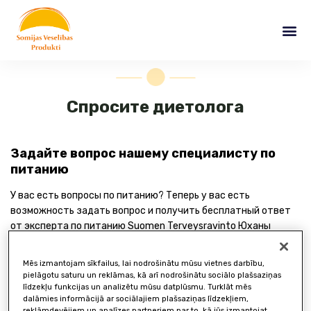
Skip
to
Me
content
Спросите диетолога
Задайте вопрос нашему специалисту по
питанию
У вас есть вопросы по питанию? Теперь у вас есть
возможность задать вопрос и получить бесплатный ответ
от эксперта по питанию Suomen Terveysravinto Юханы
Харью. Заполните контактную форму ниже и задайте свой
вопрос. Юхана обычно отвечает на вопросы в течение
Mēs izmantojam sīkfailus, lai nodrošinātu mūsu vietnes darbību,
нескольких дней, если только она не находится в отпуске.
pielāgotu saturu un reklāmas, kā arī nodrošinātu sociālo plašsaziņas
līdzekļu funkcijas un analizētu mūsu datplūsmu. Turklāt mēs
dalāmies informācijā ar sociālajiem plašsaziņas līdzekļiem,
reklāmdevējiem un analīzes partneriem par to, kā jūs izmantojat