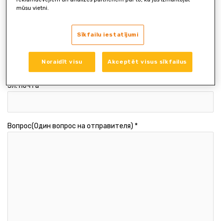
Имя *
mūsu vietni.
Sīkfailu iestatījumi
Фамилия *
Noraidīt visu
Akceptēt visus sīkfailus
Эл. почта *
Вопрос(Один вопрос на отправителя) *