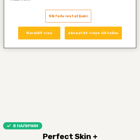
Sīkfailu iestatījumi
Noraidīt visu
Akceptēt visus sīkfailus
В НАЛИЧИИ
Perfect Skin +