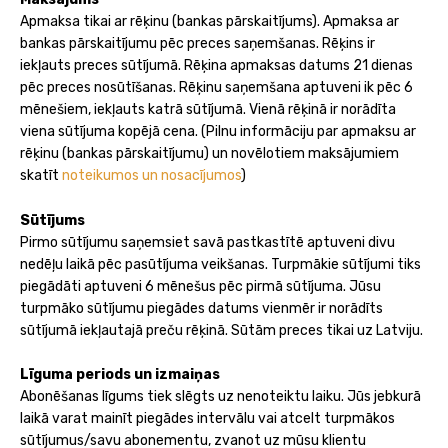
Apmaksa tikai ar rēķinu (bankas pārskaitījums). Apmaksa ar
bankas pārskaitījumu pēc preces saņemšanas. Rēķins ir
iekļauts preces sūtījumā. Rēķina apmaksas datums 21 dienas
pēc preces nosūtīšanas. Rēķinu saņemšana aptuveni ik pēc 6
mēnešiem, iekļauts katrā sūtījumā. Vienā rēķinā ir norādīta
viena sūtījuma kopējā cena. (Pilnu informāciju par apmaksu ar
rēķinu (bankas pārskaitījumu) un novēlotiem maksājumiem
skatīt
noteikumos un nosacījumos
)
Sūtījums
Pirmo sūtījumu saņemsiet savā pastkastītē aptuveni divu
nedēļu laikā pēc pasūtījuma veikšanas. Turpmākie sūtījumi tiks
piegādāti aptuveni 6 mēnešus pēc pirmā sūtījuma. Jūsu
turpmāko sūtījumu piegādes datums vienmēr ir norādīts
sūtījumā iekļautajā preču rēķinā. Sūtām preces tikai uz Latviju.
Līguma periods un izmaiņas
Abonēšanas līgums tiek slēgts uz nenoteiktu laiku. Jūs jebkurā
laikā varat mainīt piegādes intervālu vai atcelt turpmākos
sūtījumus/savu abonementu, zvanot uz mūsu klientu