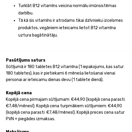
Turklāt B12 vitamīns veicina normālu imūnsistēmas
darbību.
Tā kā šis vitamīns ir atrodams tikai dzīvnieku izcelsmes
produktos, vegāniem ieteicams lietot B12 vitamīna
uztura bagātinātāju.
Pasūtījums saturs
Sūtījumā ir 180 tabletes B12 vitamīna (1 iepakojums, kas satur
180 tabletes), kas ir pietiekami 6 mēneša lietošanai vienai
personai ar ieteicamu dienas devu (1 tablete dienā).
Kopējā cena
Kopējā cena pirmajam sūtījumam: €44,90 (kopējā cena parasti:
€7,48/mēnesī). Kopējā cena turpmākiem sūtījumiem: €44,90
(kopējā cena parasti: €7,48/mēnesī). Kopējā preces cena satur
PVN + piegādes izmaksas.
Maksājums