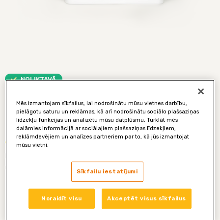
NOLIKTAVĀ
B12 vitamīns
Mēs izmantojam sīkfailus, lai nodrošinātu mūsu vietnes darbību,
pielāgotu saturu un reklāmas, kā arī nodrošinātu sociālo plašsaziņas
līdzekļu funkcijas un analizētu mūsu datplūsmu. Turklāt mēs
€ 44,90
180 tabletes
dalāmies informācijā ar sociālajiem plašsaziņas līdzekļiem,
reklāmdevējiem un analīzes partneriem par to, kā jūs izmantojat
mūsu vietni.
B12 vitamīns no Somijas Veselības Produkti satur B12 vitamīnu
metilkobalamīna formā. Tādu formu iesaka daudzi eksperti.
Sīkfailu iestatījumi
Noraidīt visu
Akceptēt visus sīkfailus
Kopā ar citiem Somijas Veselības produktiem