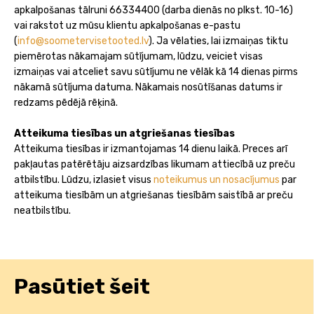
apkalpošanas tālruni 66334400 (darba dienās no plkst. 10-16)
vai rakstot uz mūsu klientu apkalpošanas e-pastu
(
info@soometervisetooted.lv
). Ja vēlaties, lai izmaiņas tiktu
piemērotas nākamajam sūtījumam, lūdzu, veiciet visas
izmaiņas vai atceliet savu sūtījumu ne vēlāk kā 14 dienas pirms
nākamā sūtījuma datuma. Nākamais nosūtīšanas datums ir
redzams pēdējā rēķinā.
Atteikuma tiesības un atgriešanas tiesības
Atteikuma tiesības ir izmantojamas 14 dienu laikā. Preces arī
pakļautas patērētāju aizsardzības likumam attiecībā uz preču
atbilstību. Lūdzu, izlasiet visus
noteikumus un nosacījumus
par
atteikuma tiesībām un atgriešanas tiesībām saistībā ar preču
neatbilstību.
Pasūtiet šeit