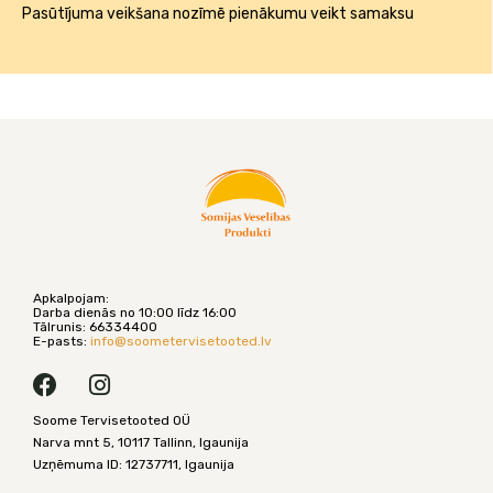
Pasūtījuma veikšana nozīmē pienākumu veikt samaksu
Apkalpojam:
Darba dienās no 10:00 līdz 16:00
Tālrunis: 66334400
E-pasts:
info@
soometervisetooted.lv
F
I
a
n
Soome Tervisetooted OÜ
c
s
Narva mnt 5, 10117 Tallinn, Igaunija
e
t
Uzņēmuma ID: 12737711, Igaunija
b
a