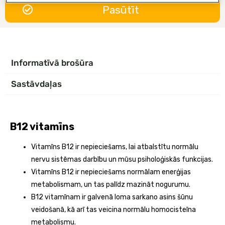
Pasūtīt
Informatīvā brošūra
Sastāvdaļas
B12 vitamīns
Vitamīns B12 ir nepieciešams, lai atbalstītu normālu
nervu sistēmas darbību un mūsu psiholoģiskās funkcijas.
Vitamīns B12 ir nepieciešams normālam enerģijas
metabolismam, un tas palīdz mazināt nogurumu.
B12 vitamīnam ir galvenā loma sarkano asins šūnu
veidošanā, kā arī tas veicina normālu homocisteīna
metabolismu.