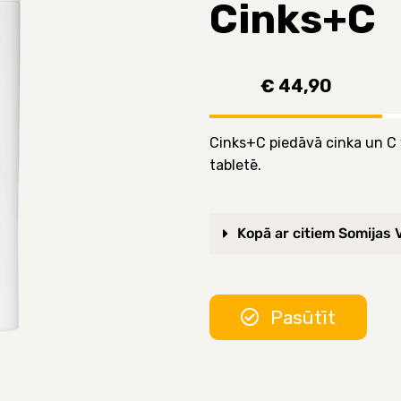
Cinks+C
€ 44,90
Cinks+C piedāvā cinka un C
tabletē.
Kopā ar citiem Somijas 
Pasūtīt