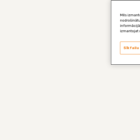
Mēs izmanto
nodrošinātu
informācijā
izmantojat 
Sīkfailu