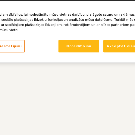
jam sīkfailus, lai nodrošinātu mūsu vietnes darbību, pielāgotu saturu un reklāmas,
 sociālo plašsaziņas līdzekļu funkcijas un analizētu mūsu datplūsmu. Turklāt mēs
 ar sociālajiem plašsaziņas līdzekļiem, reklāmdevējiem un analīzes partneriem par 
mūsu vietni.
 iestatījumi
Noraidīt visu
Akceptēt visu