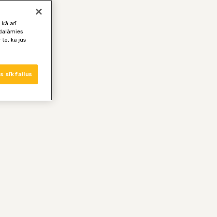
 kā arī
 dalāmies
to, kā jūs
s sīkfailus