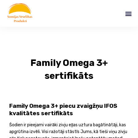
Skip
to
Me
content
Family Omega 3+
sertifikāts
Family Omega 3+ piecu zvaigžņu IFOS
kvalitātes sertifikāts
Šodien ir pieejami vairāki zivju eļļas uztura bagātinātāji, kas
apgr
ūtina izvēli
. Visi ražotāji stāstīs Jums, kā tieši viņu zivju