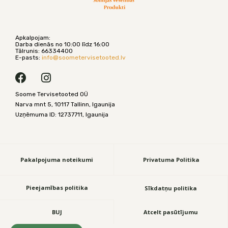
Apkalpojam:
Darba dienās no 10:00 līdz 16:00
Tālrunis: 66334400
E-pasts:
info@
soometervisetooted.lv
F
I
a
n
Soome Tervisetooted OÜ
c
s
Narva mnt 5, 10117 Tallinn, Igaunija
e
t
Uzņēmuma ID: 12737711, Igaunija
b
a
o
g
o
r
k
a
Pakalpojuma noteikumi
Privatuma Politika
m
Pieejamības politika
Sīkdatņu politika
BUJ
Atcelt pasūtījumu