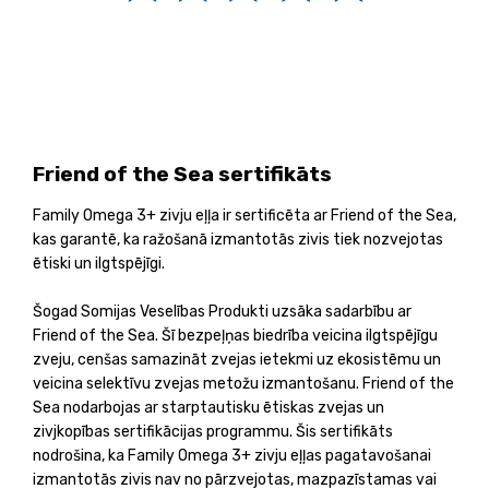
Friend of the Sea sertifikāts
Family Omega 3+ zivju eļļa ir sertificēta ar Friend of the Sea,
kas garantē, ka ražošanā izmantotās zivis tiek nozvejotas
ētiski un ilgtspējīgi.
Šogad Somijas Veselības Produkti uzsāka sadarbību ar
Friend of the Sea. Šī bezpeļņas biedrība veicina ilgtspējīgu
zveju, cenšas samazināt zvejas ietekmi uz ekosistēmu un
veicina selektīvu zvejas metožu izmantošanu. Friend of the
Sea nodarbojas ar starptautisku ētiskas zvejas un
zivjkopības sertifikācijas programmu. Šis sertifikāts
nodrošina, ka Family Omega 3+ zivju eļļas pagatavošanai
izmantotās zivis nav no pārzvejotas, mazpazīstamas vai