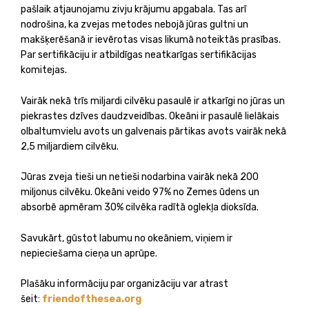
pašlaik atjaunojamu zivju krājumu apgabala. Tas arī
nodrošina, ka zvejas metodes nebojā jūras gultni un
makšķerēšanā ir ievērotas visas likumā noteiktās prasības.
Par sertifikāciju ir atbildīgas neatkarīgas sertifikācijas
komitejas.
Vairāk nekā trīs miljardi cilvēku pasaulē ir atkarīgi no jūras un
piekrastes dzīves daudzveidības. Okeāni ir pasaulē lielākais
olbaltumvielu avots un galvenais pārtikas avots vairāk nekā
2,5 miljardiem cilvēku.
Jūras zveja tieši un netieši nodarbina vairāk nekā 200
miljonus cilvēku. Okeāni veido 97% no Zemes ūdens un
absorbē apmēram 30% cilvēka radītā oglekļa dioksīda.
Savukārt, gūstot labumu no okeāniem, viņiem ir
nepieciešama cieņa un aprūpe.
Plašāku informāciju par organizāciju var atrast
šeit:
friendofthesea.org