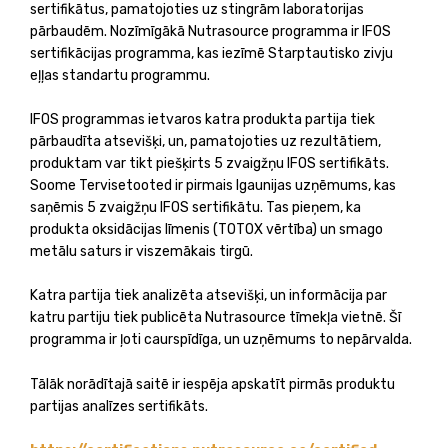
sertifikātus, pamatojoties uz stingrām laboratorijas
pārbaudēm. Nozīmīgākā Nutrasource programma ir IFOS
sertifikācijas programma, kas iezīmē Starptautisko zivju
eļļas standartu programmu.
IFOS programmas ietvaros katra produkta partija tiek
pārbaudīta atsevišķi, un, pamatojoties uz rezultātiem,
produktam var tikt piešķirts 5 zvaigžņu IFOS sertifikāts.
Soome Tervisetooted ir pirmais Igaunijas uzņēmums, kas
saņēmis 5 zvaigžņu IFOS sertifikātu. Tas pieņem, ka
produkta oksidācijas līmenis (TOTOX vērtība) un smago
metālu saturs ir viszemākais tirgū.
Katra partija tiek analizēta atsevišķi, un informācija par
katru partiju tiek publicēta Nutrasource tīmekļa vietnē. Šī
programma ir ļoti caurspīdīga, un uzņēmums to nepārvalda.
Tālāk norādītajā saitē ir iespēja apskatīt pirmās produktu
partijas analīzes sertifikāts.