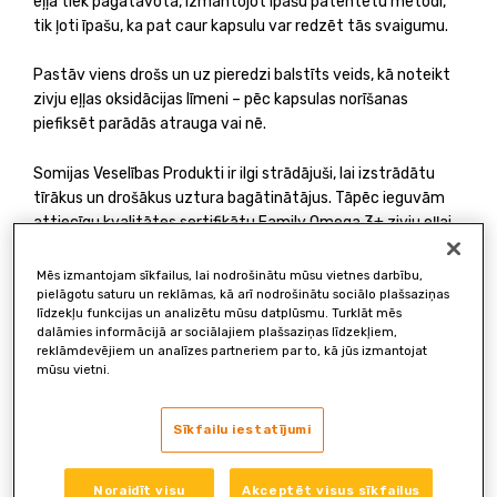
eļļa tiek pagatavota, izmantojot īpašu patentētu metodi,
tik ļoti īpašu, ka pat caur kapsulu var redzēt tās svaigumu.
Pastāv viens drošs un uz pieredzi balstīts veids, kā noteikt
zivju eļļas oksidācijas līmeni – pēc kapsulas norīšanas
piefiksēt parādās atrauga vai nē.
Somijas Veselības Produkti ir ilgi strādājuši, lai izstrādātu
tīrākus un drošākus uztura bagātinātājus. Tāpēc ieguvām
attiecīgu kvalitātes sertifikātu Family Omega 3+ zivju eļļai.
Mēs izmantojam sīkfailus, lai nodrošinātu mūsu vietnes darbību,
pielāgotu saturu un reklāmas, kā arī nodrošinātu sociālo plašsaziņas
līdzekļu funkcijas un analizētu mūsu datplūsmu. Turklāt mēs
dalāmies informācijā ar sociālajiem plašsaziņas līdzekļiem,
reklāmdevējiem un analīzes partneriem par to, kā jūs izmantojat
mūsu vietni.
Sīkfailu iestatījumi
Noraidīt visu
Akceptēt visus sīkfailus