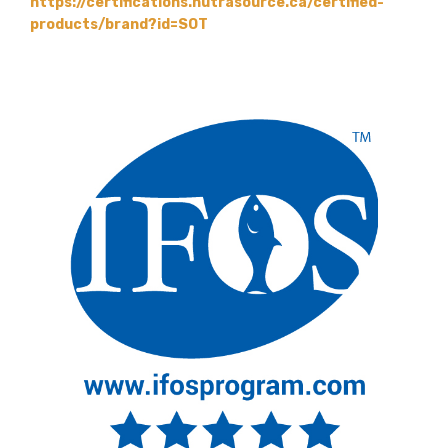
https://certifications.nutrasource.ca/certified-
products/brand?id=SOT